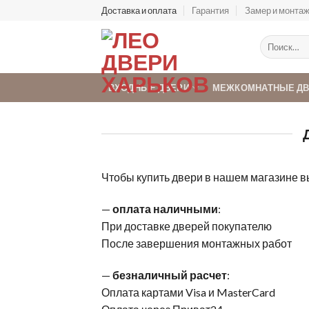
Skip
Доставка и оплата
Гарантия
Замер и монта
to
content
Искать:
ВХОДНЫЕ ДВЕРИ
МЕЖКОМНАТНЫЕ Д
Чтобы купить двери в нашем магазине в
—
оплата наличными
:
При доставке дверей покупателю
После завершения монтажных работ
—
безналичный расчет
:
Оплата картами Visa и MasterCard