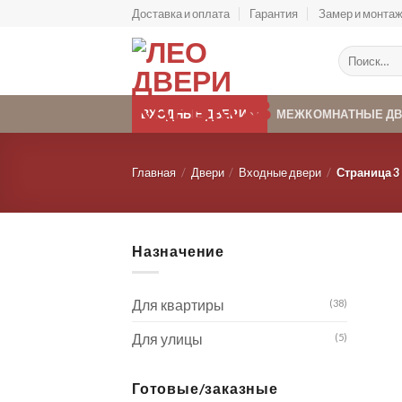
Skip
Доставка и оплата
Гарантия
Замер и монта
to
content
Искать:
ВХОДНЫЕ ДВЕРИ
МЕЖКОМНАТНЫЕ Д
Главная
/
Двери
/
Входные двери
/
Страница 3
Назначение
Для квартиры
(38)
Для улицы
(5)
Готовые/заказные