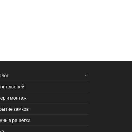
алог
онт дверей
ер и монтаж
рытие замков
нные решетки
ка