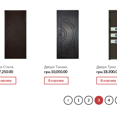
Add to
Add to
Wishlist
Wishlist
и Стела
Двери Танаис
Двери Трио
7,250.00
грн.
10,050.00
грн.
18,300.
корзину
В корзину
В корзину
1
2
3
4