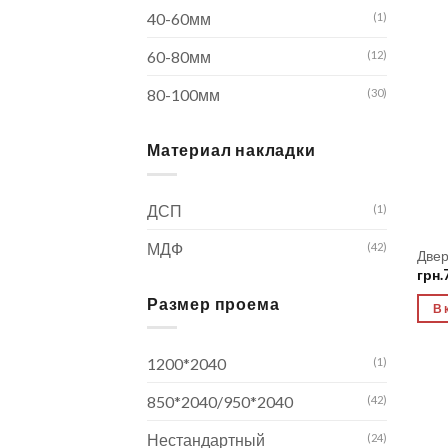
40-60мм
(1)
60-80мм
(12)
80-100мм
(30)
Материал накладки
ДСП
(1)
МДФ
(42)
Двер
грн.
Размер проема
В 
1200*2040
(1)
850*2040/950*2040
(42)
Нестандартный
(24)