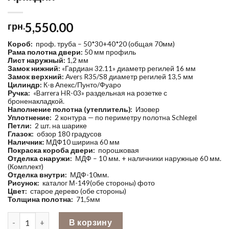
5,550.00
грн.
Короб:
проф. труба – 50*30+40*20 (общая 70мм)
Рама полотна двери:
50 мм профиль
Лист наружный:
1,2 мм
Замок нижний:
«Гардиан 32.11» диаметр регилей 16 мм
Замок верхний:
Avers R35/S8 диаметр регилей 13,5 мм
Цилиндр:
К-в Апекс/Пунто/Фуаро
Ручка:
«Barrera HR-03» раздельная на розетке с
броненакладкой.
Наполнение полотна (утеплитель):
Изовер
Уплотнение:
2 контура — по периметру полотна Schlegel
Петли:
2 шт. на шарике
Глазок:
обзор 180 градусов
Наличник:
МДФ10 ширина 60 мм
Покраска короба двери:
порошковая
Отделка снаружи:
МДФ – 10 мм. + наличники наружные 60 мм.
(Комплект)
Отделка внутри:
МДФ-10мм.
Рисунок:
каталог М-149(обе стороны) фото
Цвет:
старое дерево (обе стороны)
Толщина полотна:
71,5мм
Количество Аркадия
В корзину